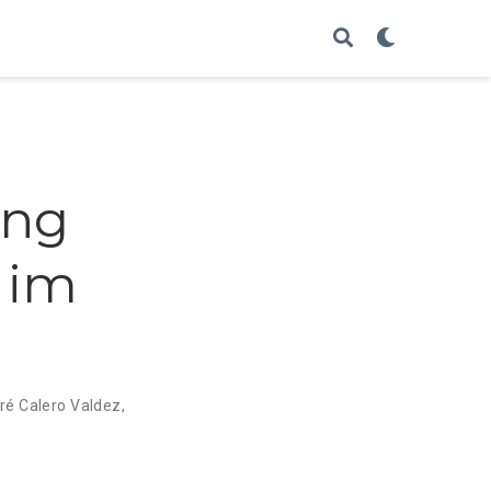
ung
 im
l
ré Calero Valdez
,