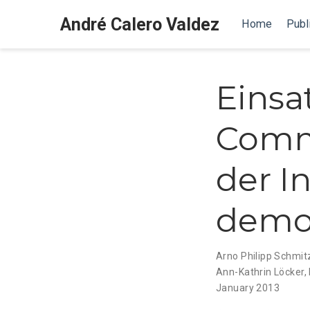
André Calero Valdez
Home
Publ
Einsa
Commu
der I
demo
Arno Philipp Schmit
Ann-Kathrin Löcker
,
January 2013