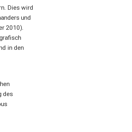
n. Dies wird
nanders und
er 2010).
grafisch
nd in den
chen
g des
pus