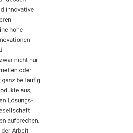
d innovative
deren
Eine hohe
Innovationen
d
 zwar nicht nur
rmellen oder
 ganz beiläufig
rodukte aus,
uen Lösungs-
esellschaft
en aufbrechen.
der Arbeit