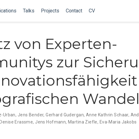
ications
Talks
Projects
Contact
CV
tz von Experten-
nitys zur Sicher
nnovationsfähigkeit
grafischen Wande
z-Urban
,
Jens Bender
,
Gerhard Gudergan
,
Anne Kathrin Schaar
,
And
Denise Erassme
,
Jens Hofmann
,
Martina Ziefle
,
Eva-Maria Jakobs