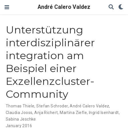
André Calero Valdez
Unterstützung
interdisziplinärer
integration am
Beispiel einer
Exzellenzcluster-
Community
Thomas Thiele
,
Stefan Schroder
,
André Calero Valdez
,
Claudia Jooss
,
Anja Richert
,
Martina Ziefle
,
Ingrid Isenhardt
,
Sabina Jeschke
January 2016